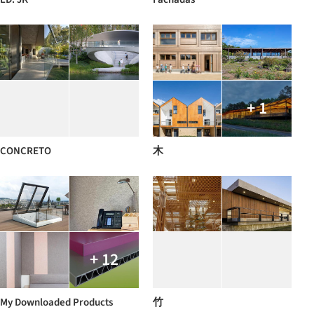
+ 1
CONCRETO
木
+ 12
My Downloaded Products
竹