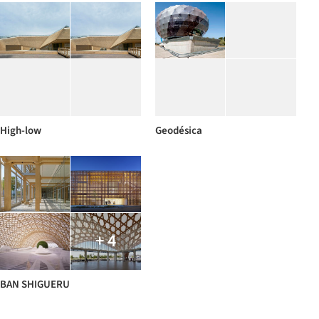
High-low
Geodésica
+ 4
BAN SHIGUERU