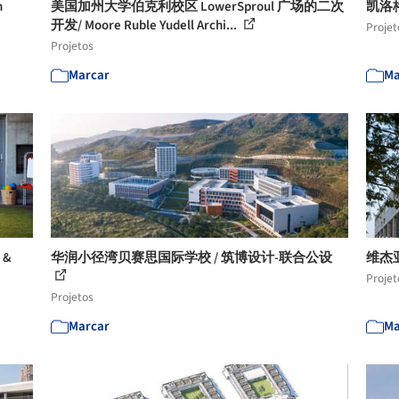
n
美国加州大学伯克利校区 LowerSproul 广场的二次
凯洛格商
开发/ Moore Ruble Yudell Archi...
Projet
Projetos
Marcar
Ma
 &
华润小径湾贝赛思国际学校 / 筑博设计-联合公设
维杰亚
Projet
Projetos
Marcar
Ma