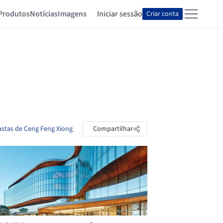
Produtos
Notícias
Imagens
Iniciar sessão
Criar conta
astas de Ceng Feng Xiong
Compartilhar