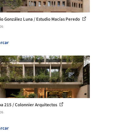
cio González Luna / Estudio Macías Peredo
os
rcar
oa 215 / Colonnier Arquitectos
os
rcar