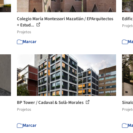
Colegio María Montessori Mazatlán / EPArquitectos
Edifi
+ Estud...
Projet
Projetos
Marcar
Ma
BP Tower / Cadaval & Solà-Morales
Sinal
Projetos
Projet
Marcar
Ma