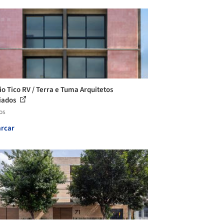
cio Tico RV / Terra e Tuma Arquitetos
iados
os
rcar