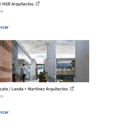
/ HGR Arquitectos
os
rcar
rcato / Landa + Martínez Arquitectos
os
rcar