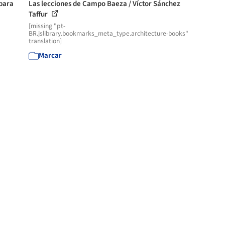
 para
Las lecciones de Campo Baeza / Víctor Sánchez
Taffur
[missing "pt-
BR.jslibrary.bookmarks_meta_type.architecture-books"
translation]
Marcar