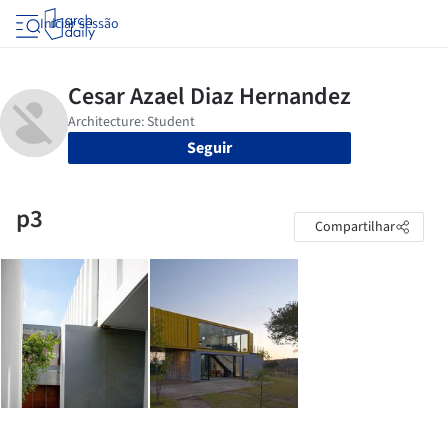
Iniciar sessão
Seguir
p3
Compartilhar