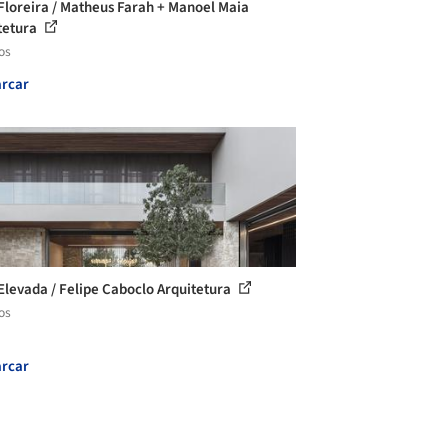
Floreira / Matheus Farah + Manoel Maia
tetura
os
rcar
Elevada / Felipe Caboclo Arquitetura
os
rcar