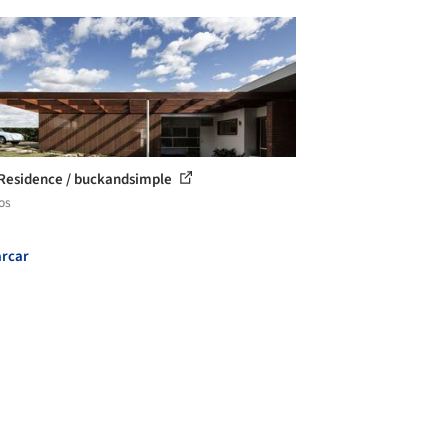
 Residence / buckandsimple
os
rcar