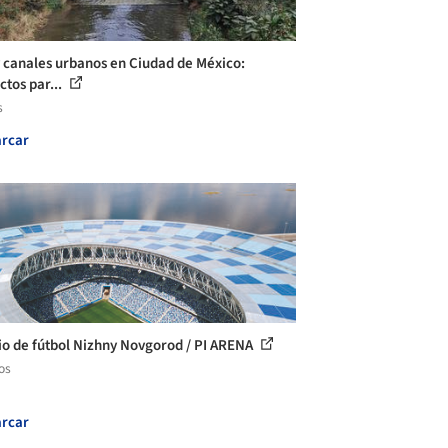
y canales urbanos en Ciudad de México:
ctos par...
s
rcar
io de fútbol Nizhny Novgorod / PI ARENA
os
rcar