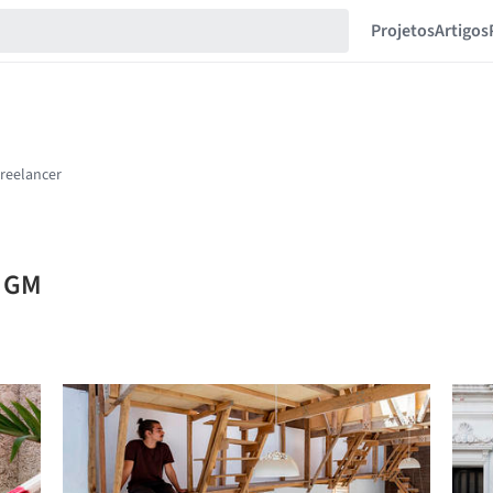
Projetos
Artigos
r GM