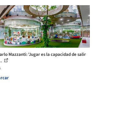
arlo Mazzanti: 'Jugar es la capacidad de salir
..
s
rcar