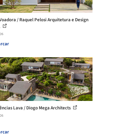
Voadora / Raquel Pelosi Arquitetura e Design
l
os
rcar
ências Lava / Diogo Mega Architects
os
rcar