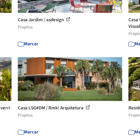
Casa Jardim / asdesign
Casa 
Visua
Projetos
Projet
Marcar
Ma
everri
Casa LSG#DM / Rmk! Arquitetura
Resid
Projetos
Projet
Marcar
Ma