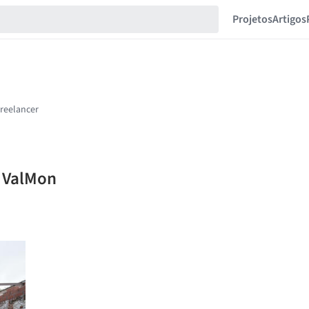
Projetos
Artigos
r ValMon