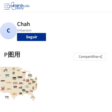
Iniciar sessão
Seguir
P图用
Compartilhar