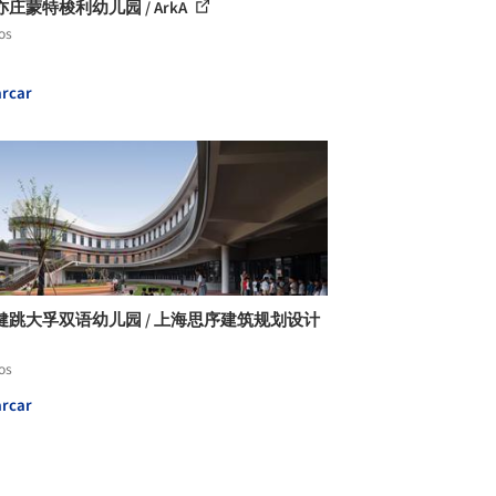
庄蒙特梭利幼儿园 / ArkA
os
rcar
健跳大孚双语幼儿园 / 上海思序建筑规划设计
os
rcar