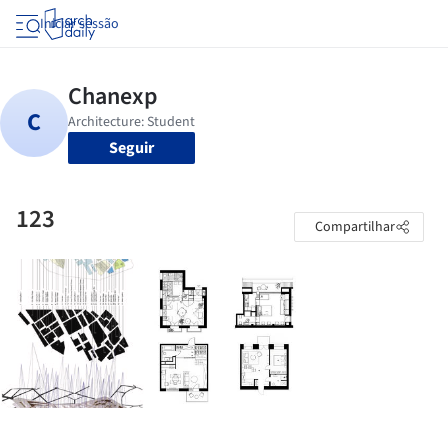
Iniciar sessão
Seguir
123
Compartilhar