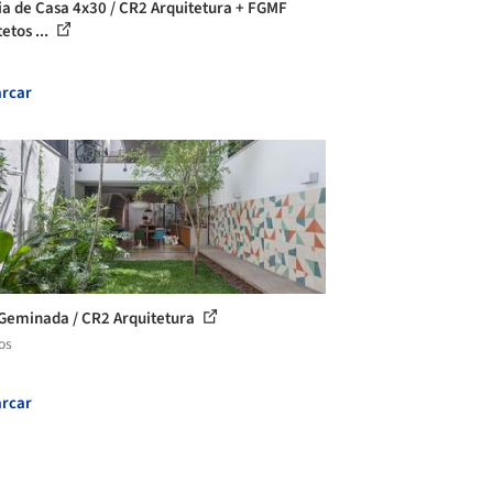
ia de Casa 4x30 / CR2 Arquitetura + FGMF
etos ...
rcar
Geminada / CR2 Arquitetura
os
rcar