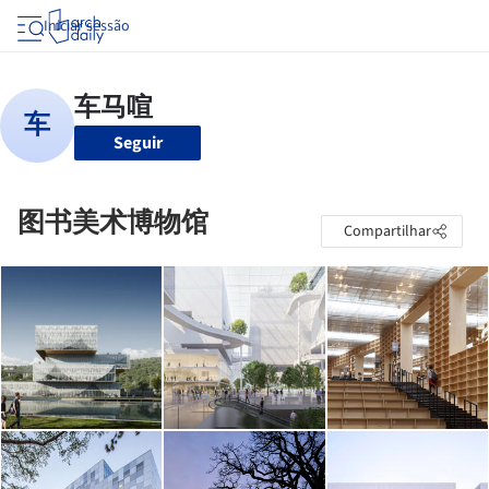
Iniciar sessão
Seguir
图书美术博物馆
Compartilhar