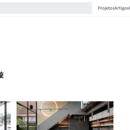
Projetos
Artigos
思璇