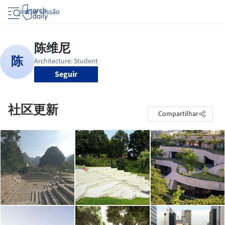
Iniciar sessão
Seguir
社区更新
Compartilhar