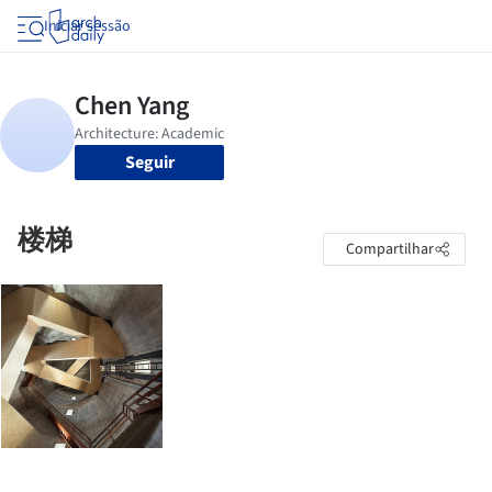
Iniciar sessão
Seguir
楼梯
Compartilhar