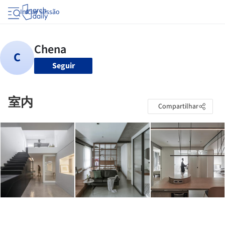
Iniciar sessão
Seguir
室内
Compartilhar