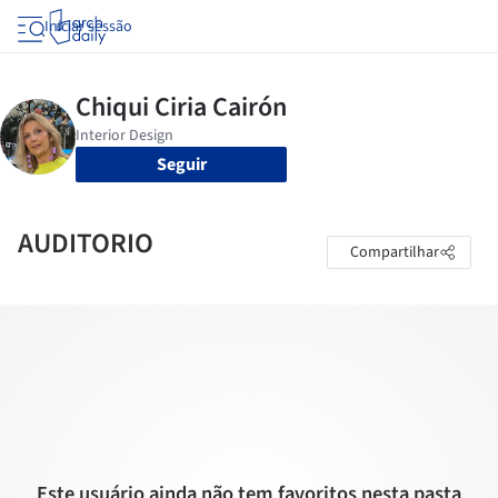
Iniciar sessão
Seguir
AUDITORIO
Compartilhar
Este usuário ainda não tem favoritos nesta pasta