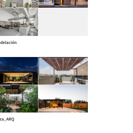
delación
aza_ARQ