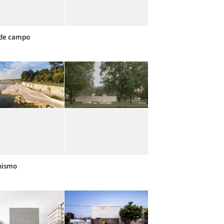
de campo
nismo