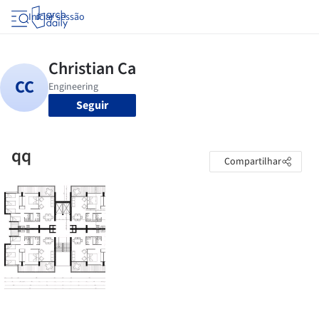
Iniciar sessão
Seguir
qq
Compartilhar