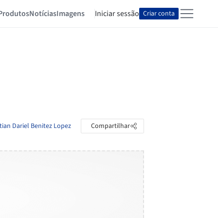
Produtos
Notícias
Imagens
Iniciar sessão
Criar conta
tian Dariel Benitez Lopez
Compartilhar