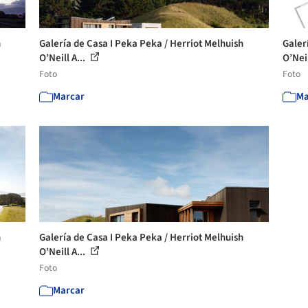
h
Galería de Casa I Peka Peka / Herriot Melhuish
Galer
O’Neill A...
O’Neil
Foto
Foto
Marcar
Ma
h
Galería de Casa I Peka Peka / Herriot Melhuish
O’Neill A...
Foto
Marcar