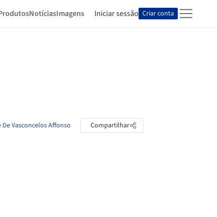
Produtos
Notícias
Imagens
Iniciar sessão
Criar conta
e De Vasconcelos Affonso
Compartilhar