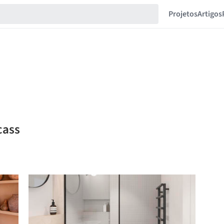
Projetos
Artigos
cass