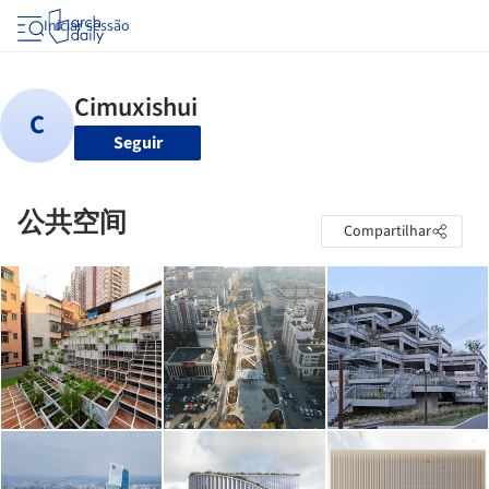
Iniciar sessão
Seguir
公共空间
Compartilhar