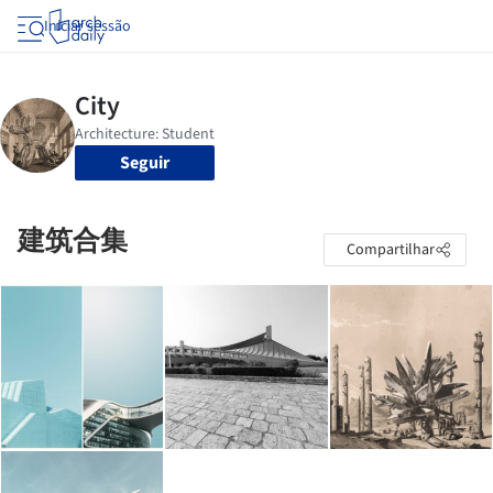
Iniciar sessão
Seguir
建筑合集
Compartilhar