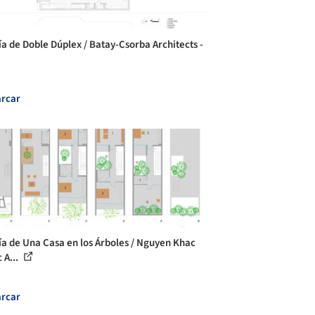
ía de Doble Dúplex / Batay-Csorba Architects -
rcar
ía de Una Casa en los Árboles / Nguyen Khac
 A...
rcar