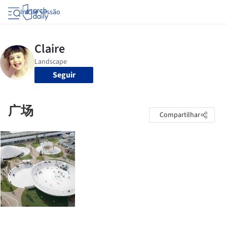
Iniciar sessão
Seguir
广场
Compartilhar