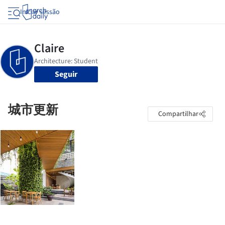
Iniciar sessão
Seguir
城市更新
Compartilhar