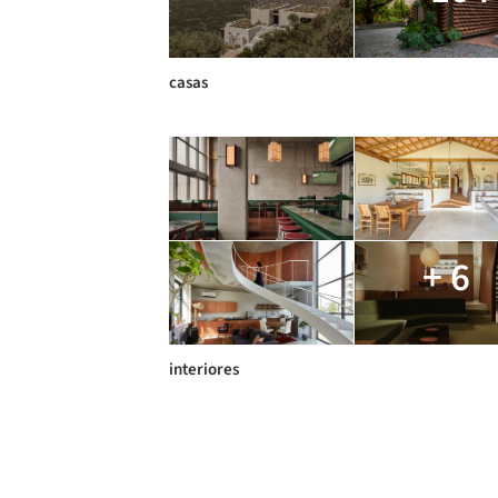
casas
+ 6
interiores