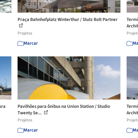
Praça Bahnhofplatz Winterthur / Stutz Bolt Partner
Termi
Archi
Projetos
Projet
Marcar
Ma
ura
Pavilhões para ônibus na Union Station / Studio
Termi
Twenty Se...
Archi
Projetos
Projet
Marcar
Ma