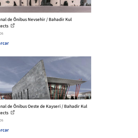
nal de Ônibus Nevsehir / Bahadir Kul
tects
os
rcar
nal de Ônibus Oeste de Kayseri / Bahadir Kul
tects
os
rcar