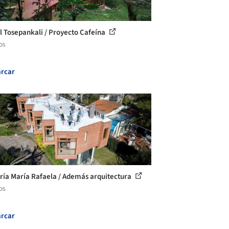
l Tosepankali / Proyecto Cafeína
os
rcar
ría María Rafaela / Además arquitectura
os
rcar