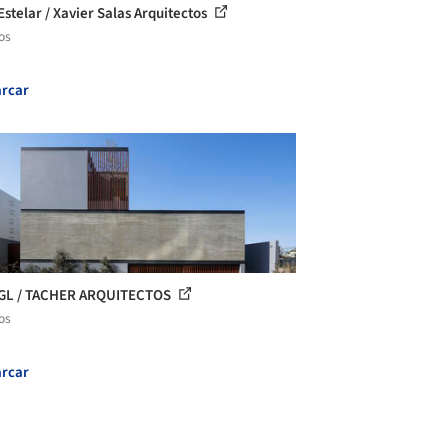
Estelar / Xavier Salas Arquitectos
os
rcar
 GL / TACHER ARQUITECTOS
os
rcar