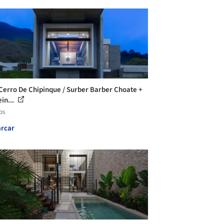
Cerro De Chipinque / Surber Barber Choate +
in...
os
rcar