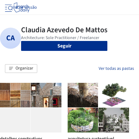
Iniciar sessão
Seguir
Organizar
Ver todas as pastas
+ 3
detalhes construtivos
arquitetura sustentável