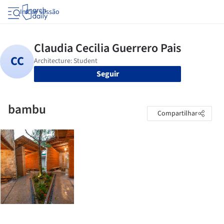
Iniciar sessão
Seguir
bambu
Compartilhar