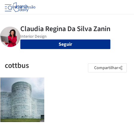
Iniciar sessão
Seguir
cottbus
Compartilhar