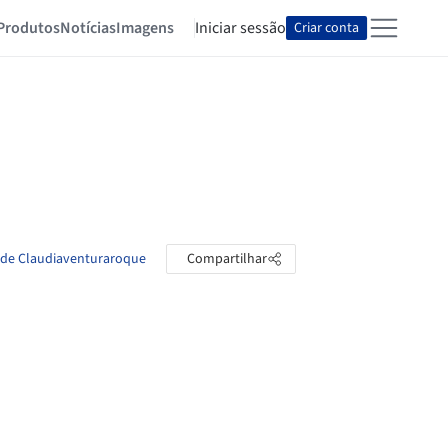
Produtos
Notícias
Imagens
Iniciar sessão
Criar conta
s de Claudiaventuraroque
Compartilhar