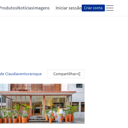
Produtos
Notícias
Imagens
Iniciar sessão
Criar conta
s de Claudiaventuraroque
Compartilhar