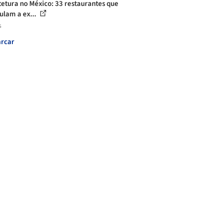
tetura no México: 33 restaurantes que
ulam a ex...
s
rcar