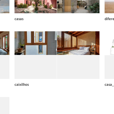
casas
difer
caixilhos
casa_