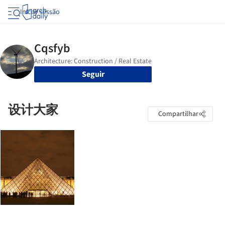
Iniciar sessão
Seguir
设计大家
Compartilhar