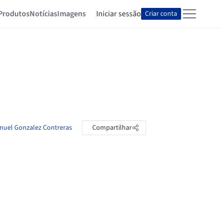
Produtos
Notícias
Imagens
Iniciar sessão
Criar conta
anuel Gonzalez Contreras
Compartilhar