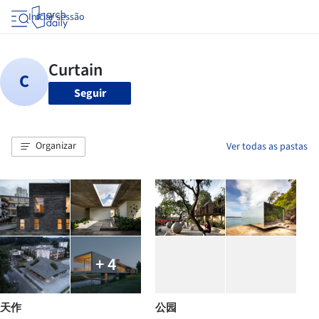
Iniciar sessão
Seguir
Organizar
Ver todas as pastas
+ 4
天作
公园