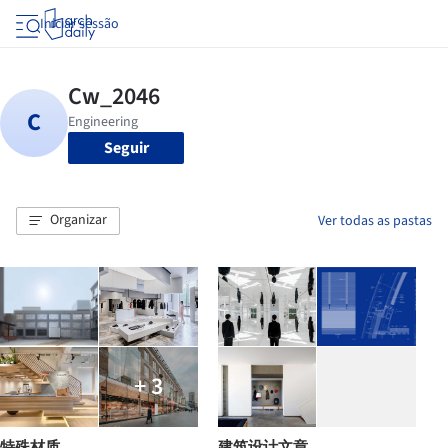
Iniciar sessão
Seguir
Organizar
Ver todas as pastas
+ 3
特殊材质
建筑设计文章