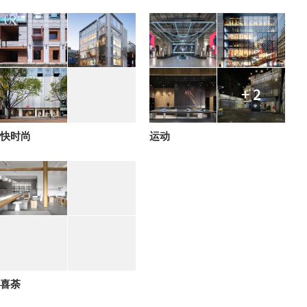
+ 2
快时尚
运动
喜荼