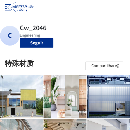
Iniciar sessão
Seguir
特殊材质
Compartilhar