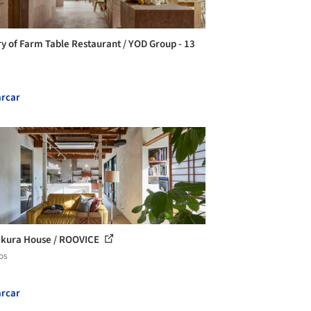
ry of Farm Table Restaurant / YOD Group - 13
rcar
kura House / ROOVICE
os
rcar