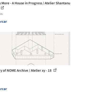
is More - A House in Progress / Atelier Shantanu
os
rcar
ry of NOME Archive / Atelier xy - 18
rcar