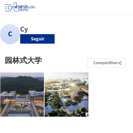
Iniciar sessão
Seguir
园林式大学
Compartilhar