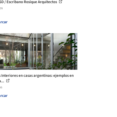
SD / Escribano Rosique Arquitectos
os
rcar
s Interiores en casas argentinas: ejemplos en
...
as
rcar