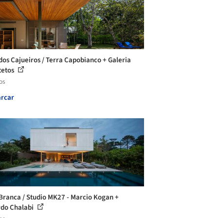
dos Cajueiros / Terra Capobianco + Galeria
tetos
os
rcar
Branca / Studio MK27 - Marcio Kogan +
do Chalabi