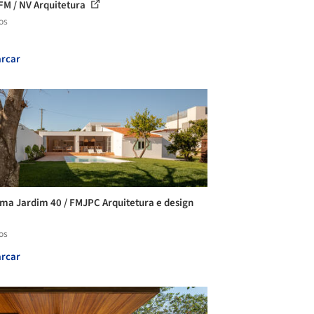
FM / NV Arquitetura
os
rcar
ma Jardim 40 / FMJPC Arquitetura e design
os
rcar