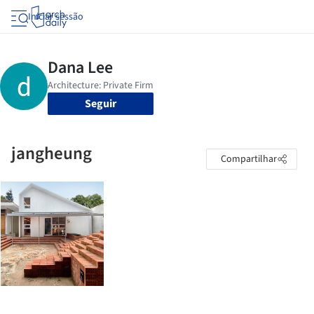
Iniciar sessão
Seguir
jangheung
Compartilhar